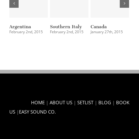
Argentina
Southern Italy
Canada
Sou
February 2nd, 2015
February 2nd, 2015
January 27th, 2015
Janu
HOME
|
ABOUT US
|
SETLIST
|
BLOG
|
BOOK
US
|
EASY SOUND CO.